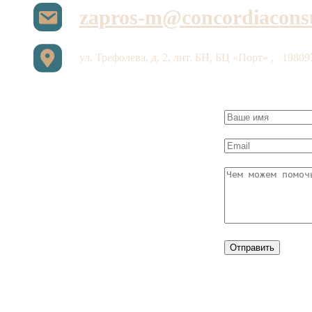
zapros-m@concordiaconsu
ул. Трефолева, д. 2, лит. БН, БЦ «Порт»
,
1980