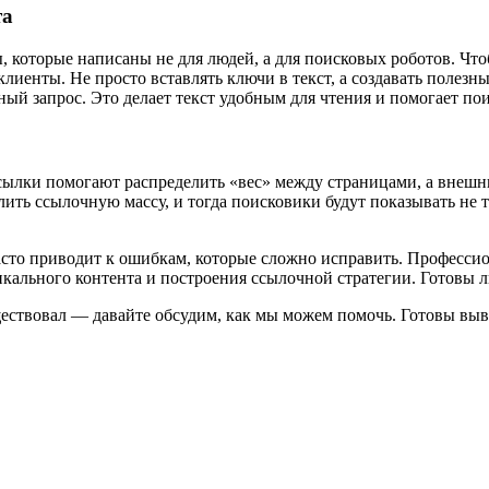
та
ты, которые написаны не для людей, а для поисковых роботов. Чт
лиенты. Не просто вставлять ключи в текст, а создавать полезн
ый запрос. Это делает текст удобным для чтения и помогает пои
сылки помогают распределить «вес» между страницами, а внешн
ть ссылочную массу, и тогда поисковики будут показывать не т
асто приводит к ошибкам, которые сложно исправить. Профессион
икального контента и построения ссылочной стратегии. Готовы
существовал — давайте обсудим, как мы можем помочь. Готовы вы