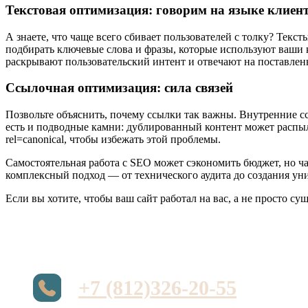
Текстовая оптимизация: говорим на языке клиен
А знаете, что чаще всего сбивает пользователей с толку? Текс
подбирать ключевые слова и фразы, которые используют ваши к
раскрывают пользовательский интент и отвечают на поставленн
Ссылочная оптимизация: сила связей
Позвольте объяснить, почему ссылки так важны. Внутренние с
есть и подводные камни: дублированный контент может распыли
rel=canonical, чтобы избежать этой проблемы.
Самостоятельная работа с SEO может сэкономить бюджет, но ч
комплексный подход — от технического аудита до создания ун
Если вы хотите, чтобы ваш сайт работал на вас, а не просто 
+7 (812)326-20-55