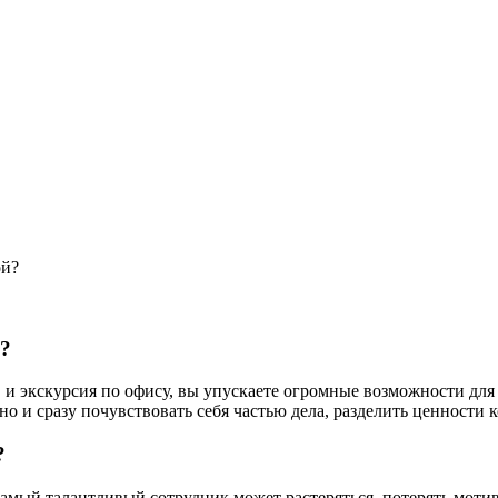
ой?
ь?
в и экскурсия по офису, вы упускаете огромные возможности дл
но и сразу почувствовать себя частью дела, разделить ценности 
?
самый талантливый сотрудник может растеряться, потерять моти