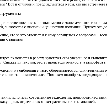
емы? Вот и отличный повод задуматься о том, как вы встречаете
нструменты
риветственное письмо и знакомство с коллегами, хотя и они важ
ok, знакомства с миссией и ценностями компании. Причем это д
ение, кто за что отвечает и к кому обращаться с вопросами. Пос
дин с задачами.
стрее включается в работу, чувствует себя увереннее и станови
ат. Снижается текучка, растёт производительность, а атмосфера 
экономия на онбординге часто оборачивается дополнительными 
ятен, полезен и запоминался. Поможем подобрать подходящие ин
ании, используя современные технологии, подключая наставни
какую роль играет и как может расти вместе с компанией.