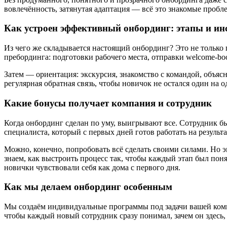
вовлечённость, затянутая адаптация — всё это знакомые пробл
Как устроен эффективный онбординг: этапы и и
Из чего же складывается настоящий онбординг? Это не только п
пребординга: подготовки рабочего места, отправки welcome-bo
Затем — ориентация: экскурсия, знакомство с командой, объясн
регулярная обратная связь, чтобы новичок не остался один на о
Какие бонусы получает компания и сотрудник
Когда онбординг сделан по уму, выигрывают все. Сотрудник бы
специалиста, который с первых дней готов работать на результ
Можно, конечно, попробовать всё сделать своими силами. Но 
знаем, как выстроить процесс так, чтобы каждый этап был пон
новички чувствовали себя как дома с первого дня.
Как мы делаем онбординг особенным
Мы создаём индивидуальные программы под задачи вашей комп
чтобы каждый новый сотрудник сразу понимал, зачем он здесь, 