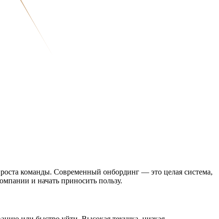
я роста команды. Современный онбординг — это целая система,
компании и начать приносить пользу.
вацию или быстро уйти. Высокая текучка, низкая