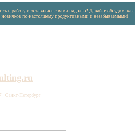
ись в работу и оставались с вами надолго? Давайте обсудим, к
и новичков по-настоящему продуктивными и незабываемыми!
lting.ru
97
Санкт-Петербург