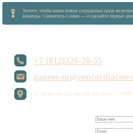
Хотите, чтобы ваши новые сотрудники сразу включал
команды. Свяжитесь с нами — и сделайте первые дн
+7 (812)326-20-55
zapros-m@concordiaconsu
ул. Трефолева, д. 2, лит. БН, БЦ «Порт»
,
1980